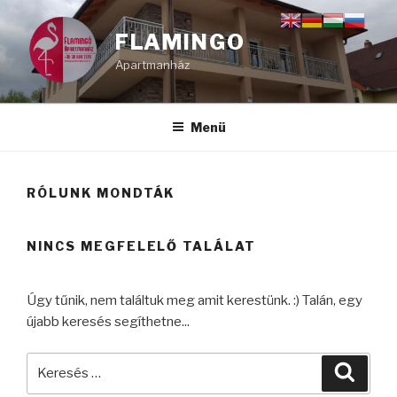
Tartalomhoz
FLAMINGO
Apartmanház
Menü
RÓLUNK MONDTÁK
NINCS MEGFELELŐ TALÁLAT
Úgy tűnik, nem találtuk meg amit kerestünk. :) Talán, egy
újabb keresés segíthetne...
Keresés
Keres
a