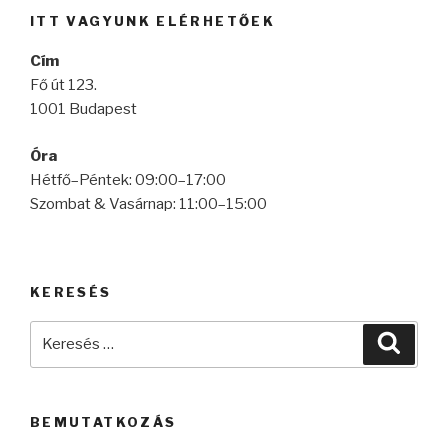
következő
ITT VAGYUNK ELÉRHETŐEK
kifejezésre:
Cím
Fő út 123.
1001 Budapest
Óra
Hétfő–Péntek: 09:00–17:00
Szombat & Vasárnap: 11:00–15:00
KERESÉS
Keresés
Keres
a
következő
kifejezésre:
BEMUTATKOZÁS