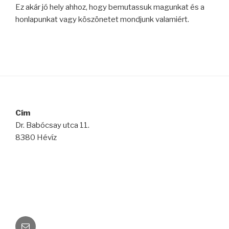
Ez akár jó hely ahhoz, hogy bemutassuk magunkat és a
honlapunkat vagy köszönetet mondjunk valamiért.
Cím
Dr. Babócsay utca 11.
8380 Hévíz
E-